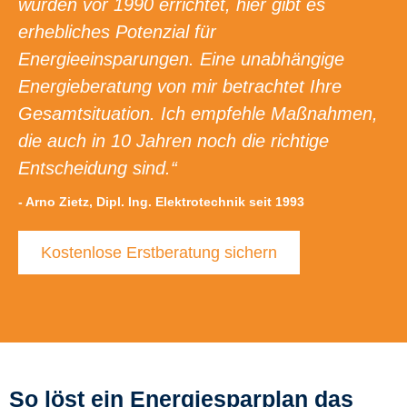
wurden vor 1990 errichtet, hier gibt es
erhebliches Potenzial für
Energieeinsparungen. Eine unabhängige
Energieberatung von mir betrachtet Ihre
Gesamtsituation. Ich empfehle Maßnahmen,
die auch in 10 Jahren noch die richtige
Entscheidung sind.“
- Arno Zietz, Dipl. Ing. Elektrotechnik seit 1993
Kostenlose Erstberatung sichern
So löst ein Energiesparplan das